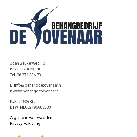
Joan Beukerweg 10
6871 GC Renkum
Tel: 06 271 336 73
E: info@behangdetovenaar.nl
I: www.behangdetovenaar.nl
Kvk: 74606727
BTW: NL002196688B33
Algemene voorwaarden
Privacy verklaring